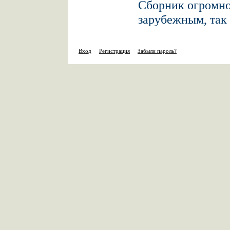
Сборник огромног
зарубежным, так
Вход
Регистрация
Забыли пароль?