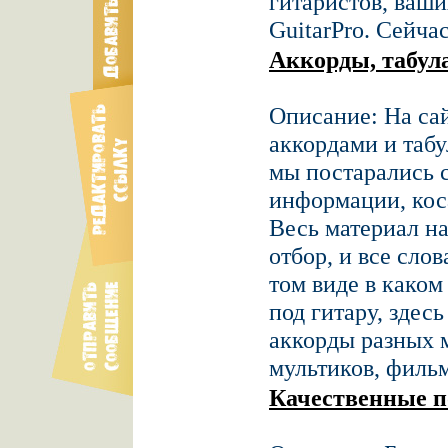
гитаристов, ваш
GuitarPro. Сейча
Аккорды, табула
Описание: На сай
аккордами и табу
мы постарались 
информации, кос
Весь материал н
отбор, и все сло
том виде в каком
под гитару, здес
аккорды разных м
мультиков, фильм
Качественные п