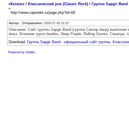
»
Каталог
/
Классический рок (Classic Rock)
/
Группа Sapgir Band
»
http://www.zapredel.ru/page.php?id=68
Автор:
,
Отправлено:
2009-07-08 19:20.
Описание: Сайт группы Sapgir Band (группа Сапгир банд) выполнен в 
блюз. Влияние групп beatles, Deep Purple, Rolling Stones, Синатра, U
Download:
Группа Sapgir Band - официальный сайт группы. Классич
Powered by Seditio