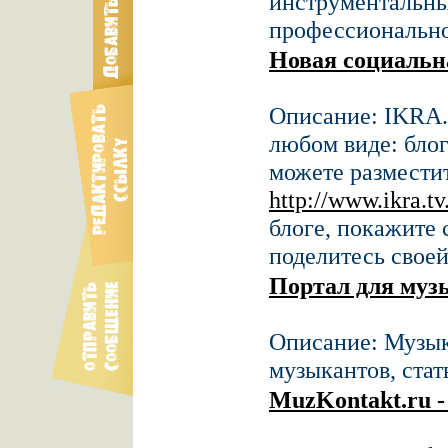
инструментальны
профессионально
Новая социальн
Описание: IKRA.
любом виде: блоги
можете разместит
http://www.ikra.tv
блоге, покажите 
поделитесь свое
Портал для муз
Описание: Музык
музыкантов, стат
MuzKontakt.ru 